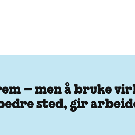
krem – men å bruke vi
 bedre sted, gir arbei