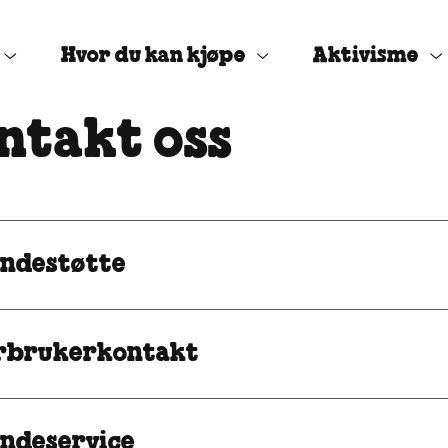
Hvor du kan kjøpe
Aktivisme
ntakt oss
ndestøtte
rbrukerkontakt
ndeservice