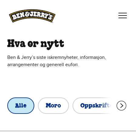
Hopp til hovedinnhold
Hopp til bunntekst
Hva er nytt
Ben & Jerry’s siste iskremnyheter, informasjon,
arrangementer og generell eufori.
Alle
Moro
Oppskrifter