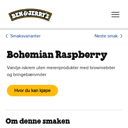
Hopp til hovedinnhold
Hopp til bunntekst
Neste smak
Smaksvarianter
Bohemian Raspberry
Vanilje-iskrem uten meieriprodukter med browniebiter
og bringebærvirvler
Hvor du kan kjøpe
Om denne smaken