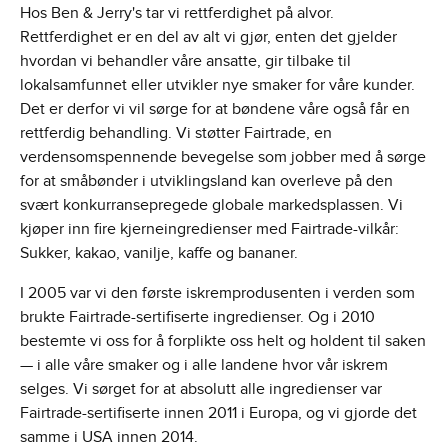
Hos Ben & Jerry's tar vi rettferdighet på alvor.
Rettferdighet er en del av alt vi gjør, enten det gjelder
hvordan vi behandler våre ansatte, gir tilbake til
lokalsamfunnet eller utvikler nye smaker for våre kunder.
Det er derfor vi vil sørge for at bøndene våre også får en
rettferdig behandling. Vi støtter Fairtrade, en
verdensomspennende bevegelse som jobber med å sørge
for at småbønder i utviklingsland kan overleve på den
svært konkurransepregede globale markedsplassen. Vi
kjøper inn fire kjerneingredienser med Fairtrade-vilkår:
Sukker, kakao, vanilje, kaffe og bananer.
I 2005 var vi den første iskremprodusenten i verden som
brukte Fairtrade-sertifiserte ingredienser. Og i 2010
bestemte vi oss for å forplikte oss helt og holdent til saken
— i alle våre smaker og i alle landene hvor vår iskrem
selges. Vi sørget for at absolutt alle ingredienser var
Fairtrade-sertifiserte innen 2011 i Europa, og vi gjorde det
samme i USA innen 2014.