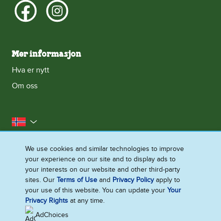
Mer informasjon
Hva er nytt
Om oss
Norge
Kontakt oss
Erklæring om informasjonskapsler
We use cookies and similar technologies to improve
your experience on our site and to display ads to
Juridisk
Personvernerklæring
Tilgjengelighet
your interests on our website and other third-party
Nettstedoversikt
sites. Our
Terms of Use
and
Privacy Policy
apply to
your use of this website. You can update your
Your
Endre Instillinger
Privacy Rights
at any time.
AdChoices