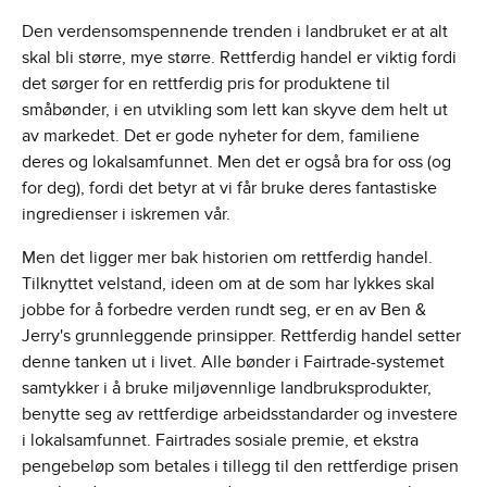
Den verdensomspennende trenden i landbruket er at alt
skal bli større, mye større. Rettferdig handel er viktig fordi
det sørger for en rettferdig pris for produktene til
småbønder, i en utvikling som lett kan skyve dem helt ut
av markedet. Det er gode nyheter for dem, familiene
deres og lokalsamfunnet. Men det er også bra for oss (og
for deg), fordi det betyr at vi får bruke deres fantastiske
ingredienser i iskremen vår.
Men det ligger mer bak historien om rettferdig handel.
Tilknyttet velstand, ideen om at de som har lykkes skal
jobbe for å forbedre verden rundt seg, er en av Ben &
Jerry's grunnleggende prinsipper. Rettferdig handel setter
denne tanken ut i livet. Alle bønder i Fairtrade-systemet
samtykker i å bruke miljøvennlige landbruksprodukter,
benytte seg av rettferdige arbeidsstandarder og investere
i lokalsamfunnet. Fairtrades sosiale premie, et ekstra
pengebeløp som betales i tillegg til den rettferdige prisen